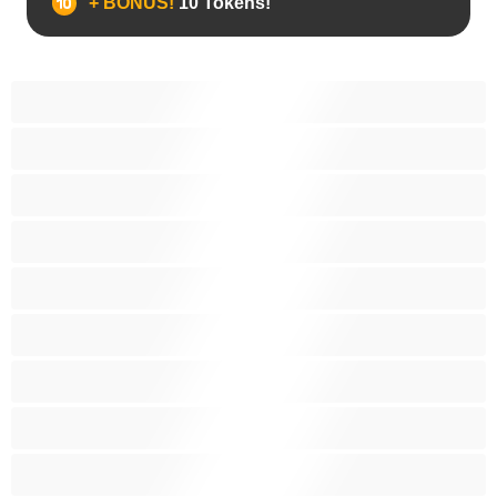
+ BONUS!
10 Tokens!
BBW
Έγκυες
Αράβισσες
Ασιάτισσες
Γιαγιάδες
Δεσίματα
Ενήλικες 18+
Ηλικιωμένες
Ινδές