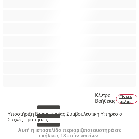
Πρωκτικό
Τεράστια Βυζιά
Τριχωτό μουνάκι
Φετίχ
Φοιτήτριες
Χυσίματα
Κέντρο
Γίνετε
Βοήθειας
μέλος
Υποστήριξη Επικοινωνίας
Συμβουλευτικη Υπηρεσια
Συχνές Ερωτήσεις
Αυτή η ιστοσελίδα περιορίζεται αυστηρά σε
ενήλικες 18 ετών και άνω.