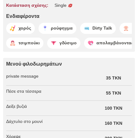
Κατάσταση σχέσης:
Single
Ενδιαφέροντα
χορός
ρούφηγμα
Dirty Talk
γα
τσιμπούκι
γδύσιμο
απολαμβάνοντας
Μενού φιλοδωρημάτων
private message
35 TKN
Πέσε στα τέσσερα
55 TKN
Δείξε βυζιά
100 TKN
Δάχτυλο στο μουνί
160 TKN
Χόρεψε