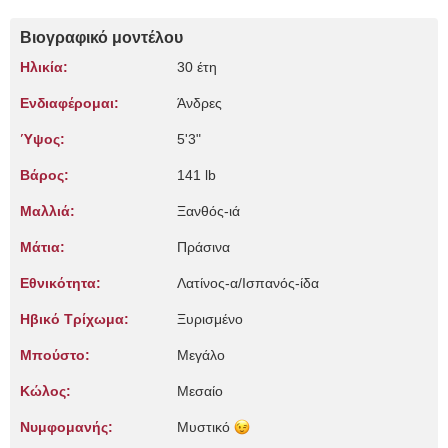
Βιογραφικό μοντέλου
Ηλικία:
30 έτη
Ενδιαφέρομαι:
Άνδρες
Ύψος:
5'3"
Βάρος:
141 lb
Μαλλιά:
Ξανθός-ιά
Μάτια:
Πράσινα
Εθνικότητα:
Λατίνος-α/Ισπανός-ίδα
Ηβικό Τρίχωμα:
Ξυρισμένο
Μπούστο:
Μεγάλο
Κώλος:
Μεσαίο
Νυμφομανής:
Μυστικό