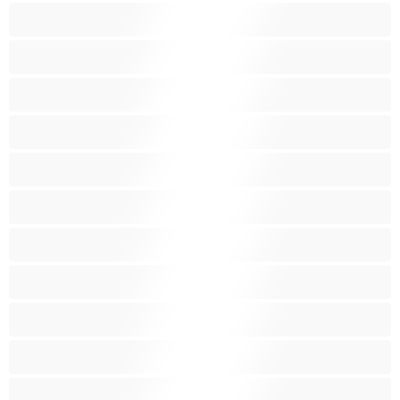
Κάπνισμα
Καλύτερα για Ιδιωτικές συνομιλίες
Καμπύλες
Κοκκινομάλλες
Λατίνα
Λεσβίες
Λευκά Κορίτσια
Μαύρες
Μεγάλα βυζιά
Μεγάλα οπίσθια
Μελαχρινές