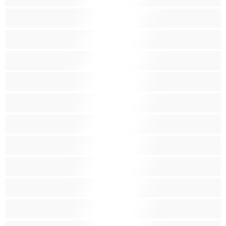
Μεσαία βυζιά
Μικρά βυζιά
Μικρόσωμη
Μωρά
Μύες
Νοικοκυρές
Ξανθός-ιά
Ξυρισμένο μουνάκι
Ομαδικό Σεξ
Παιχνίδια
Πορνοστάρ